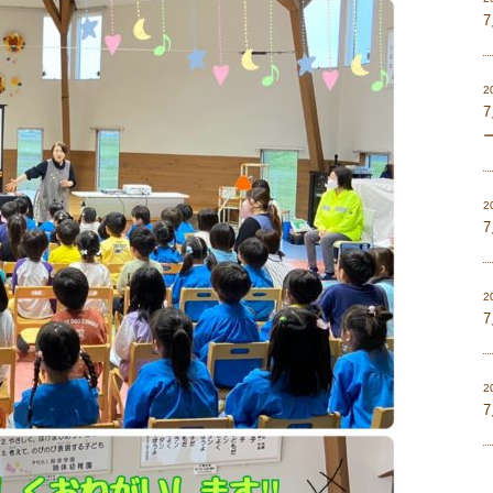
2
2
2
2